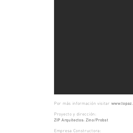
www.topaz
Por más información visitar
Proyecto y dirección:
ZIP Arquitectos: Zino/Probst
Empresa Constructora: