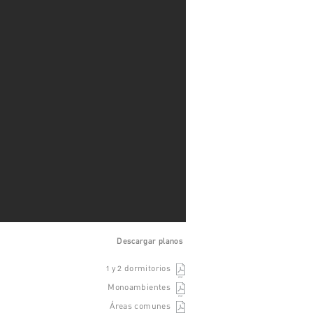
Descargar
planos
1 y 2 dormitorios
Monoambientes
Áreas comunes